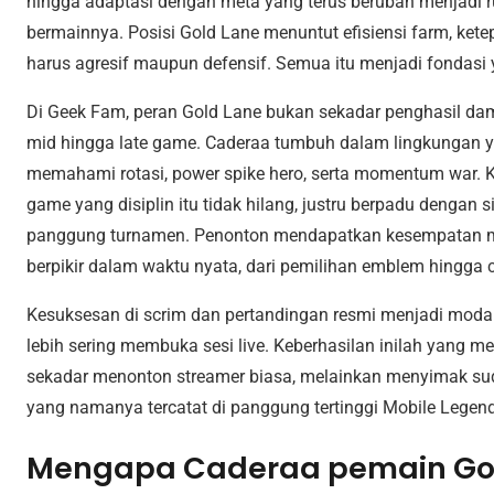
hingga adaptasi dengan meta yang terus berubah menjadi r
bermainnya. Posisi Gold Lane menuntut efisiensi farm, ket
harus agresif maupun defensif. Semua itu menjadi fondasi 
Di Geek Fam, peran Gold Lane bukan sekadar penghasil dam
mid hingga late game. Caderaa tumbuh dalam lingkungan 
memahami rotasi, power spike hero, serta momentum war. Ke
game yang disiplin itu tidak hilang, justru berpadu dengan si
panggung turnamen. Penonton mendapatkan kesempatan m
berpikir dalam waktu nyata, dari pemilihan emblem hingga
Kesuksesan di scrim dan pertandingan resmi menjadi modal
lebih sering membuka sesi live. Keberhasilan inilah yang
sekadar menonton streamer biasa, melainkan menyimak su
yang namanya tercatat di panggung tertinggi Mobile Legend
Mengapa Caderaa pemain Go