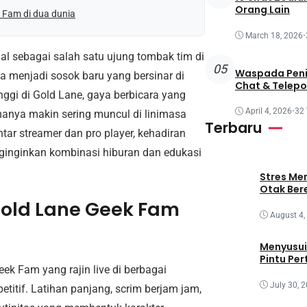
Orang Lain
 Fam di dua dunia
March 18, 2026
•
al sebagai salah satu ujung tombak tim di
05
Waspada Penip
a menjadi sosok baru yang bersinar di
Chat & Telep
gi di Gold Lane, gaya berbicara yang
April 4, 2026
•
32
manya makin sering muncul di linimasa
Terbaru
tar streamer dan pro player, kehadiran
ginginkan kombinasi hiburan dan edukasi
Stres Me
Otak Ber
old Lane Geek Fam
August 4,
Menyusui
Pintu Pe
k Fam yang rajin live di berbagai
July 30, 
etitif. Latihan panjang, scrim berjam jam,