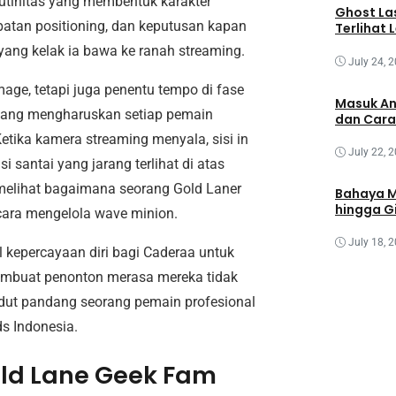
utinitas yang membentuk karakter
Ghost Las
epatan positioning, dan keputusan kapan
Terlihat 
yang kelak ia bawa ke ranah streaming.
July 24, 
age, tetapi juga penentu tempo di fase
Masuk An
yang mengharuskan setiap pemain
dan Car
tika kamera streaming menyala, sisi in
July 22, 
si santai yang jarang terlihat di atas
elihat bagaimana seorang Gold Laner
Bahaya M
hingga Gi
 cara mengelola wave minion.
July 18, 
 kepercayaan diri bagi Caderaa untuk
 membuat penonton merasa mereka tidak
dut pandang seorang pemain profesional
s Indonesia.
ld Lane Geek Fam