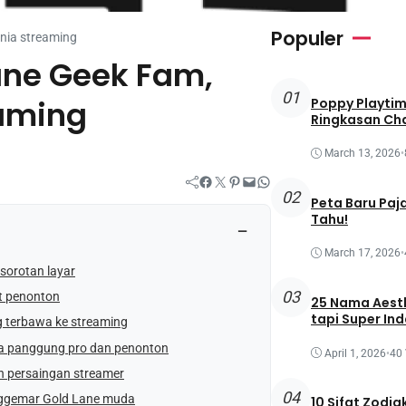
Populer
nia streaming
ane Geek Fam,
01
eaming
Poppy Playtim
Ringkasan Cha
March 13, 2026
•
Facebook
Twitter
Pinterest
Mail
WhatsApp
02
Peta Baru Paj
Tahu!
−
March 17, 2026
•
sorotan layar
03
t penonton
25 Nama Aesth
tapi Super In
 terbawa ke streaming
a panggung pro dan penonton
April 1, 2026
•
40
h persaingan streamer
04
nggemar Gold Lane muda
10 Sifat Zodi