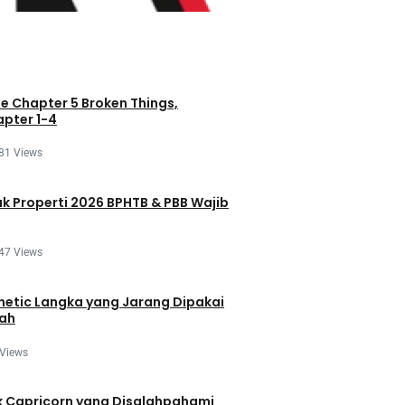
e Chapter 5 Broken Things,
pter 1-4
81 Views
ak Properti 2026 BPHTB & PBB Wajib
47 Views
etic Langka yang Jarang Dipakai
dah
 Views
ak Capricorn yang Disalahpahami