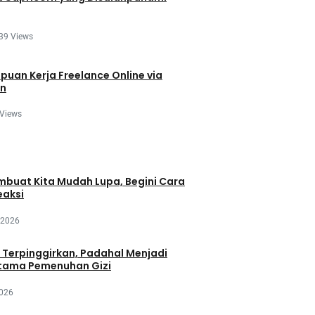
39 Views
uan Kerja Freelance Online via
on
 Views
mbuat Kita Mudah Lupa, Begini Cara
eaksi
 2026
 Terpinggirkan, Padahal Menjadi
rtama Pemenuhan Gizi
2026