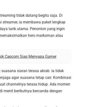
reaming tidak datang begitu saja. Di
ai streamer, ia membawa paket lengkap
 daya tarik utama. Penonton yang ingin
a memaksimalkan hero marksman atau
Klasik Capcom Siap Menyapa Gamer
suasana siaran terasa akrab. Ia tidak
enjaga agar suasana tetap cair. Kombinasi
mbuat channelnya terasa hidup. Ada momen
u di menit berikutnya bercanda dengan