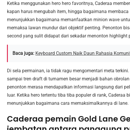
Ketika menggunakan hero hero favoritnya, Caderaa memberi 
kapan harus mengubah item, hingga bagaimana membaca per
menunjukkan bagaimana memanfaatkan minion wave untuk 
memaksa lawan mundur dari objektif penting. Penonton bisa
second yang sulit didapat dari sekadar menonton highlight 
Baca juga:
Keyboard Custom Naik Daun Rahasia Komunit
Di sela permainan, ia tidak ragu mengomentari meta terkini.
sampai tren draft di turnamen besar menjadi bahan obrola
penonton merasa mendapatkan informasi langsung dari pela
luar. Ketika hero tertentu tiba tiba populer di rank, Cadera
menunjukkan bagaimana cara memaksimalkannya di lane.
Caderaa pemain Gold Lane G
jembatan antara panggung p