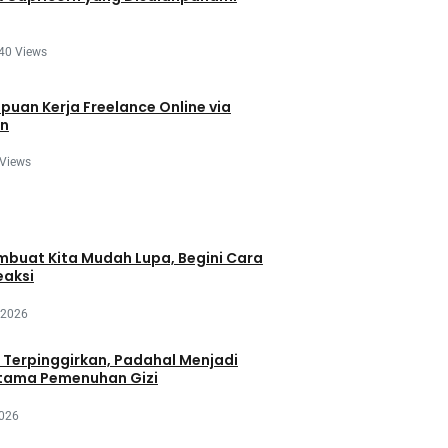
40 Views
uan Kerja Freelance Online via
on
 Views
mbuat Kita Mudah Lupa, Begini Cara
eaksi
 2026
 Terpinggirkan, Padahal Menjadi
rtama Pemenuhan Gizi
2026