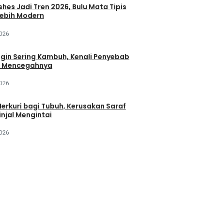
hes Jadi Tren 2026, Bulu Mata Tipis
Lebih Modern
2026
gin Sering Kambuh, Kenali Penyebab
a Mencegahnya
2026
erkuri bagi Tubuh, Kerusakan Saraf
njal Mengintai
2026