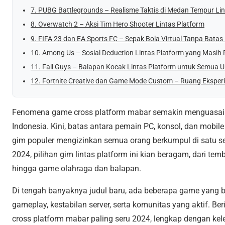
7. PUBG Battlegrounds – Realisme Taktis di Medan Tempur Lin
8. Overwatch 2 – Aksi Tim Hero Shooter Lintas Platform
9. FIFA 23 dan EA Sports FC – Sepak Bola Virtual Tanpa Batas
10. Among Us – Sosial Deduction Lintas Platform yang Masih
11. Fall Guys – Balapan Kocak Lintas Platform untuk Semua 
12. Fortnite Creative dan Game Mode Custom – Ruang Eksper
Fenomena game cross platform mabar semakin menguasai 
Indonesia. Kini, batas antara pemain PC, konsol, dan mobi
gim populer mengizinkan semua orang berkumpul di satu se
2024, pilihan gim lintas platform ini kian beragam, dari tem
hingga game olahraga dan balapan.
Di tengah banyaknya judul baru, ada beberapa game yang b
gameplay, kestabilan server, serta komunitas yang aktif. Be
cross platform mabar paling seru 2024, lengkap dengan kel