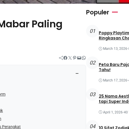
Populer
Mabar Paling
01
Poppy Playtim
Ringkasan Cha
March 13, 2026
•
Facebook
Twitter
Pinterest
Mail
WhatsApp
02
Peta Baru Paj
Tahu!
−
March 17, 2026
•
03
orm
25 Nama Aesth
tapi Super In
ik
April 1, 2026
•
40
m
04
s Perangkat
10 Sifat Zodi