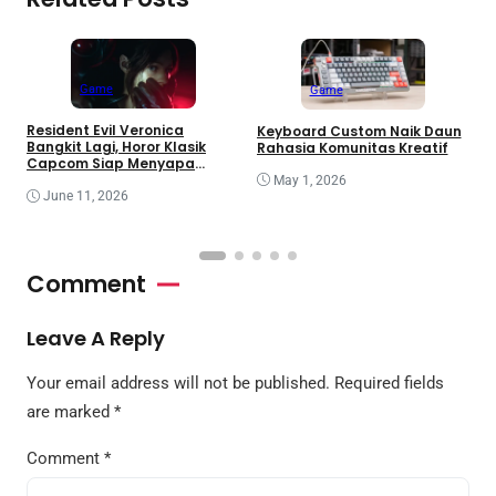
Game
Game
Resident Evil Veronica
Keyboard Custom Naik Daun
K
Bangkit Lagi, Horor Klasik
Rahasia Komunitas Kreatif
8
Capcom Siap Menyapa
C
Gamer
May 1, 2026
June 11, 2026
Comment
Leave A Reply
Your email address will not be published.
Required fields
are marked
*
Comment
*