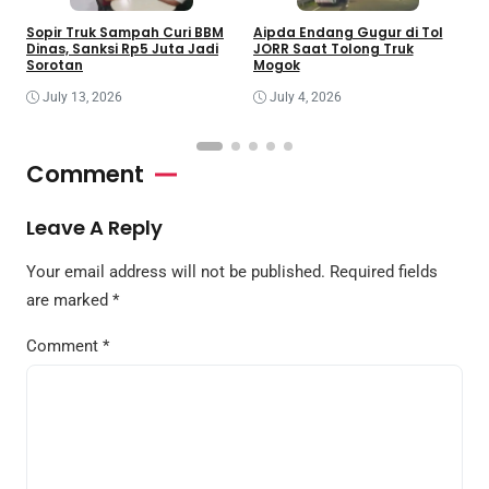
Sopir Truk Sampah Curi BBM
Aipda Endang Gugur di Tol
M
Dinas, Sanksi Rp5 Juta Jadi
JORR Saat Tolong Truk
S
Sorotan
Mogok
C
July 13, 2026
July 4, 2026
Comment
Leave A Reply
Your email address will not be published.
Required fields
are marked
*
Comment
*