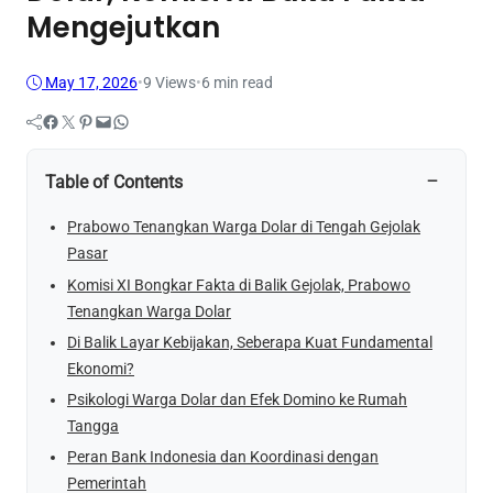
Mengejutkan
May 17, 2026
•
9
Views
•
6 min read
Facebook
Twitter
Pinterest
Mail
WhatsApp
−
Table of Contents
Prabowo Tenangkan Warga Dolar di Tengah Gejolak
Pasar
Komisi XI Bongkar Fakta di Balik Gejolak, Prabowo
Tenangkan Warga Dolar
Di Balik Layar Kebijakan, Seberapa Kuat Fundamental
Ekonomi?
Psikologi Warga Dolar dan Efek Domino ke Rumah
Tangga
Peran Bank Indonesia dan Koordinasi dengan
Pemerintah