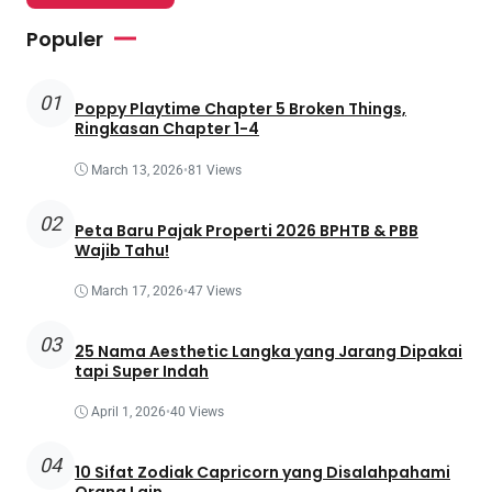
Populer
01
Poppy Playtime Chapter 5 Broken Things,
Ringkasan Chapter 1-4
March 13, 2026
•
81 Views
02
Peta Baru Pajak Properti 2026 BPHTB & PBB
Wajib Tahu!
March 17, 2026
•
47 Views
03
25 Nama Aesthetic Langka yang Jarang Dipakai
tapi Super Indah
April 1, 2026
•
40 Views
04
10 Sifat Zodiak Capricorn yang Disalahpahami
Orang Lain