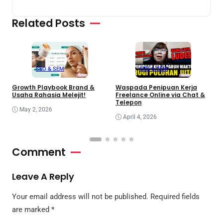
Related Posts
SEO & SEM
SEO & SEM
Growth Playbook Brand &
Waspada Penipuan Kerja
P
Usaha Rahasia Melejit!
Freelance Online via Chat &
R
Telepon
May 2, 2026
April 4, 2026
Comment
Leave A Reply
Your email address will not be published.
Required fields
are marked
*