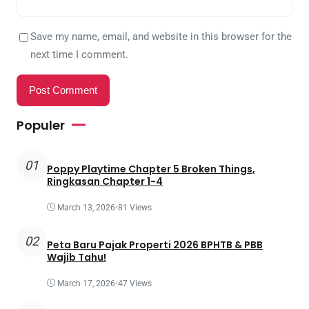
Save my name, email, and website in this browser for the
next time I comment.
Populer
01
Poppy Playtime Chapter 5 Broken Things,
Ringkasan Chapter 1-4
March 13, 2026
•
81 Views
02
Peta Baru Pajak Properti 2026 BPHTB & PBB
Wajib Tahu!
March 17, 2026
•
47 Views