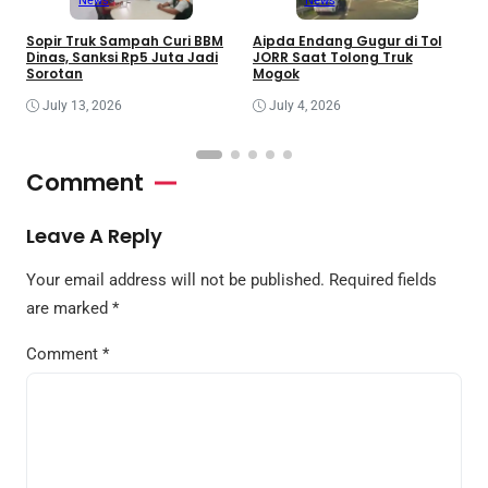
News
News
Sopir Truk Sampah Curi BBM
Aipda Endang Gugur di Tol
M
Dinas, Sanksi Rp5 Juta Jadi
JORR Saat Tolong Truk
S
Sorotan
Mogok
C
July 13, 2026
July 4, 2026
Comment
Leave A Reply
Your email address will not be published.
Required fields
are marked
*
Comment
*