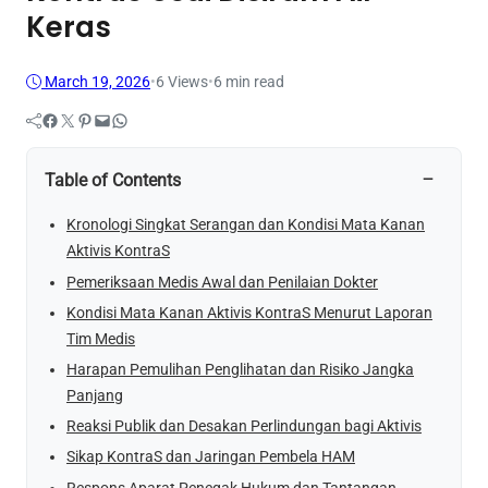
Keras
March 19, 2026
•
6
Views
•
6 min read
Facebook
Twitter
Pinterest
Mail
WhatsApp
−
Table of Contents
Kronologi Singkat Serangan dan Kondisi Mata Kanan
Aktivis KontraS
Pemeriksaan Medis Awal dan Penilaian Dokter
Kondisi Mata Kanan Aktivis KontraS Menurut Laporan
Tim Medis
Harapan Pemulihan Penglihatan dan Risiko Jangka
Panjang
Reaksi Publik dan Desakan Perlindungan bagi Aktivis
Sikap KontraS dan Jaringan Pembela HAM
Respons Aparat Penegak Hukum dan Tantangan