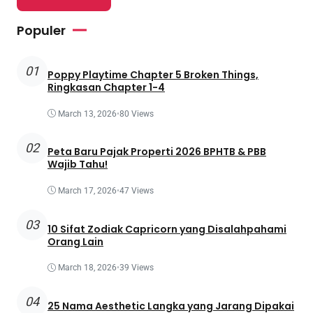
Populer
01
Poppy Playtime Chapter 5 Broken Things,
Ringkasan Chapter 1-4
March 13, 2026
•
80 Views
02
Peta Baru Pajak Properti 2026 BPHTB & PBB
Wajib Tahu!
March 17, 2026
•
47 Views
03
10 Sifat Zodiak Capricorn yang Disalahpahami
Orang Lain
March 18, 2026
•
39 Views
04
25 Nama Aesthetic Langka yang Jarang Dipakai