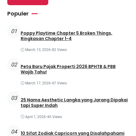
Populer
01
Poppy Playtime Chapter 5 Broken Things,
Ringkasan Chapter 1-4
March 13, 2026
•
82 Views
02
Peta Baru Pajak Properti 2026 BPHTB & PBB
Wajib Tahu!
March 17, 2026
•
47 Views
03
25 Nama Aesthetic Langka yang Jarang Dipakai
tapi Super Indah
April 1, 2026
•
40 Views
04
10 Sifat Zodiak Capricorn yang Disalahpahami