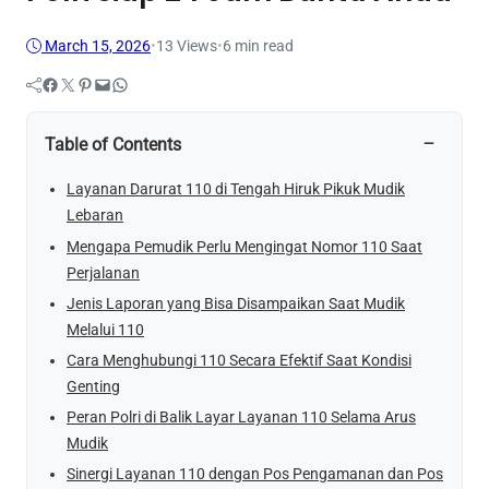
March 15, 2026
•
13
Views
•
6 min read
Facebook
Twitter
Pinterest
Mail
WhatsApp
−
Table of Contents
Layanan Darurat 110 di Tengah Hiruk Pikuk Mudik
Lebaran
Mengapa Pemudik Perlu Mengingat Nomor 110 Saat
Perjalanan
Jenis Laporan yang Bisa Disampaikan Saat Mudik
Melalui 110
Cara Menghubungi 110 Secara Efektif Saat Kondisi
Genting
Peran Polri di Balik Layar Layanan 110 Selama Arus
Mudik
Sinergi Layanan 110 dengan Pos Pengamanan dan Pos