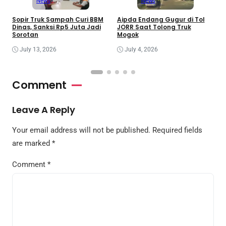
News
News
Sopir Truk Sampah Curi BBM
Aipda Endang Gugur di Tol
M
Dinas, Sanksi Rp5 Juta Jadi
JORR Saat Tolong Truk
S
Sorotan
Mogok
C
July 13, 2026
July 4, 2026
Comment
Leave A Reply
Your email address will not be published.
Required fields
are marked
*
Comment
*