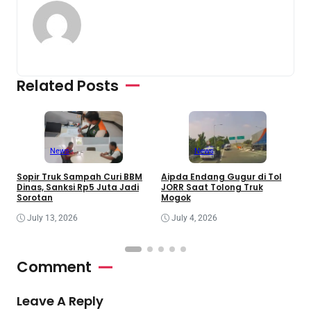
Related Posts
News
News
Sopir Truk Sampah Curi BBM
Aipda Endang Gugur di Tol
M
Dinas, Sanksi Rp5 Juta Jadi
JORR Saat Tolong Truk
S
Sorotan
Mogok
C
July 13, 2026
July 4, 2026
Comment
Leave A Reply