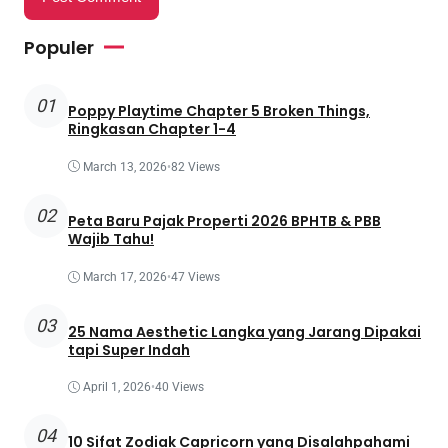
Populer
01
Poppy Playtime Chapter 5 Broken Things,
Ringkasan Chapter 1-4
March 13, 2026
•
82 Views
02
Peta Baru Pajak Properti 2026 BPHTB & PBB
Wajib Tahu!
March 17, 2026
•
47 Views
03
25 Nama Aesthetic Langka yang Jarang Dipakai
tapi Super Indah
April 1, 2026
•
40 Views
04
10 Sifat Zodiak Capricorn yang Disalahpahami