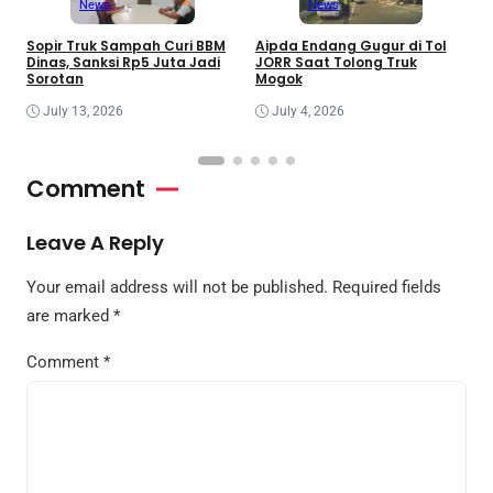
News
News
Sopir Truk Sampah Curi BBM
Aipda Endang Gugur di Tol
M
Dinas, Sanksi Rp5 Juta Jadi
JORR Saat Tolong Truk
S
Sorotan
Mogok
C
July 13, 2026
July 4, 2026
Comment
Leave A Reply
Your email address will not be published.
Required fields
are marked
*
Comment
*