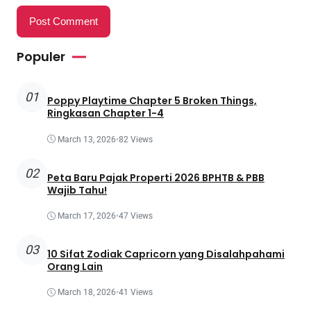
Populer
01
Poppy Playtime Chapter 5 Broken Things,
Ringkasan Chapter 1-4
March 13, 2026
•
82 Views
02
Peta Baru Pajak Properti 2026 BPHTB & PBB
Wajib Tahu!
March 17, 2026
•
47 Views
03
10 Sifat Zodiak Capricorn yang Disalahpahami
Orang Lain
March 18, 2026
•
41 Views