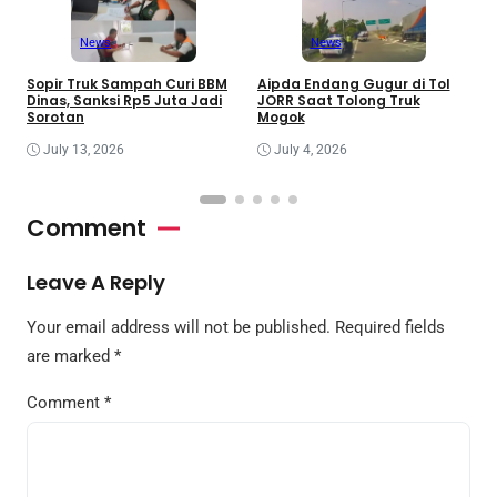
News
News
Sopir Truk Sampah Curi BBM
Aipda Endang Gugur di Tol
M
Dinas, Sanksi Rp5 Juta Jadi
JORR Saat Tolong Truk
S
Sorotan
Mogok
C
July 13, 2026
July 4, 2026
Comment
Leave A Reply
Your email address will not be published.
Required fields
are marked
*
Comment
*