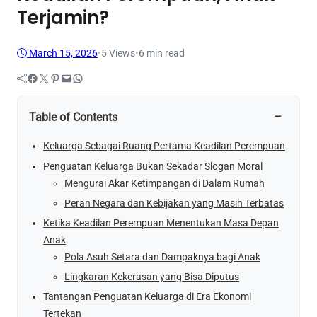
Terjamin?
March 15, 2026
•
5
Views
•
6 min read
Facebook
Twitter
Pinterest
Mail
WhatsApp
−
Table of Contents
Keluarga Sebagai Ruang Pertama Keadilan Perempuan
Penguatan Keluarga Bukan Sekadar Slogan Moral
Mengurai Akar Ketimpangan di Dalam Rumah
Peran Negara dan Kebijakan yang Masih Terbatas
Ketika Keadilan Perempuan Menentukan Masa Depan
Anak
Pola Asuh Setara dan Dampaknya bagi Anak
Lingkaran Kekerasan yang Bisa Diputus
Tantangan Penguatan Keluarga di Era Ekonomi
Tertekan