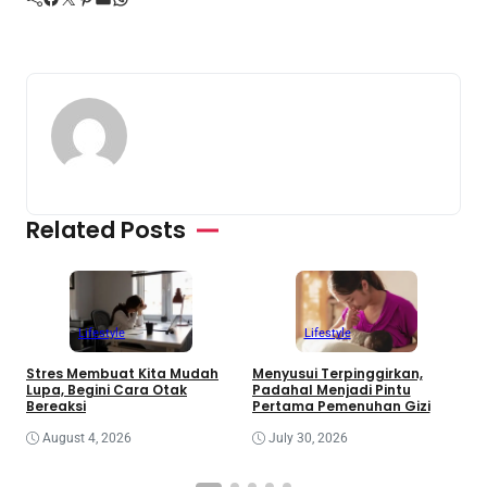
Related Posts
Lifestyle
Lifestyle
Stres Membuat Kita Mudah
Menyusui Terpinggirkan,
G
Lupa, Begini Cara Otak
Padahal Menjadi Pintu
B
Bereaksi
Pertama Pemenuhan Gizi
M
August 4, 2026
July 30, 2026