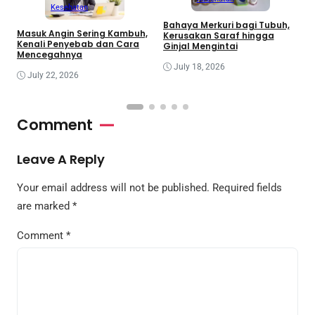
Kesehatan
Bahaya Merkuri bagi Tubuh,
Masuk Angin Sering Kambuh,
G
Kerusakan Saraf hingga
Kenali Penyebab dan Cara
G
Ginjal Mengintai
Mencegahnya
July 18, 2026
July 22, 2026
Comment
Leave A Reply
Your email address will not be published.
Required fields
are marked
*
Comment
*