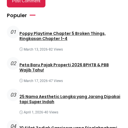
Populer
01
Poppy Playtime Chapter 5 Broken Things,
Ringkasan Chapter 1-4
March 13, 2026
•
82 Views
02
Peta Baru Pajak Properti 2026 BPHTB & PBB
Wajib Tahu!
March 17, 2026
•
47 Views
03
25 Nama Aesthetic Langka yang Jarang Dipakai
tapi Super Indah
April 1, 2026
•
40 Views
04
10 Sifat Zodiak Capricorn yang Disalahpahami