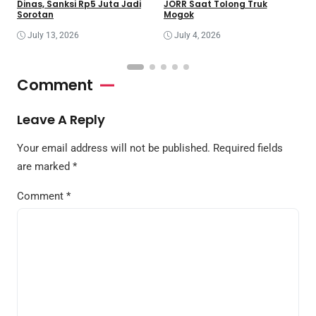
Dinas, Sanksi Rp5 Juta Jadi
JORR Saat Tolong Truk
S
Sorotan
Mogok
C
July 13, 2026
July 4, 2026
Comment
Leave A Reply
Your email address will not be published.
Required fields
are marked
*
Comment
*