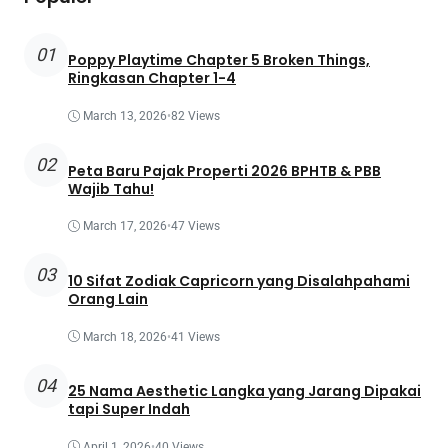
01
Poppy Playtime Chapter 5 Broken Things,
Ringkasan Chapter 1-4
March 13, 2026
•
82 Views
02
Peta Baru Pajak Properti 2026 BPHTB & PBB
Wajib Tahu!
March 17, 2026
•
47 Views
03
10 Sifat Zodiak Capricorn yang Disalahpahami
Orang Lain
March 18, 2026
•
41 Views
04
25 Nama Aesthetic Langka yang Jarang Dipakai
tapi Super Indah
April 1, 2026
•
40 Views