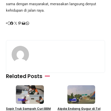
sama dengan masyarakat, merasakan langsung denyut
kehidupan di jalan raya.
Facebook
Twitter
Pinterest
Mail
WhatsApp
Related Posts
News
News
Sopir Truk Sampah Curi BBM
Aipda Endang Gugur di Tol
M