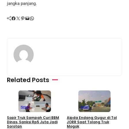
jangka panjang.
Facebook
Twitter
Pinterest
Mail
WhatsApp
Related Posts
News
News
Sopir Truk Sampah Curi BBM
Aipda Endang Gugur di Tol
M
Dinas, Sanksi Rp5 Juta Jadi
JORR Saat Tolong Truk
S
Sorotan
Mogok
C