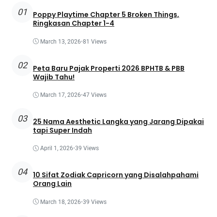
01
Poppy Playtime Chapter 5 Broken Things,
Ringkasan Chapter 1-4
March 13, 2026
•
81 Views
02
Peta Baru Pajak Properti 2026 BPHTB & PBB
Wajib Tahu!
March 17, 2026
•
47 Views
03
25 Nama Aesthetic Langka yang Jarang Dipakai
tapi Super Indah
April 1, 2026
•
39 Views
04
10 Sifat Zodiak Capricorn yang Disalahpahami
Orang Lain
March 18, 2026
•
39 Views