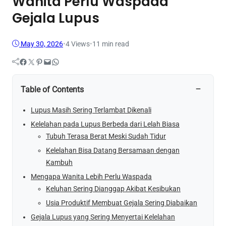
Wanita Perlu Waspada
Gejala Lupus
May 30, 2026
•
4
Views
•
11 min read
Facebook
Twitter
Pinterest
Mail
WhatsApp
−
Table of Contents
Lupus Masih Sering Terlambat Dikenali
Kelelahan pada Lupus Berbeda dari Lelah Biasa
Tubuh Terasa Berat Meski Sudah Tidur
Kelelahan Bisa Datang Bersamaan dengan
Kambuh
Mengapa Wanita Lebih Perlu Waspada
Keluhan Sering Dianggap Akibat Kesibukan
Usia Produktif Membuat Gejala Sering Diabaikan
Gejala Lupus yang Sering Menyertai Kelelahan